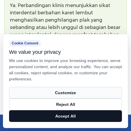
Ya. Perbandingan klinis menunjukkan sikat
interdental berbahan karet lembut
menghasilkan penghilangan plak yang
sebanding atau lebih unggul di sebagian besar
ruang interdental, dengan manfaat tambahan
yaitu menyebabkan trauma gingiva yang jauh
Cookie Consent
lebih sedikit. Konstruksinya yang sedikit
We value your privacy
fleksibel memungkinkan konformasi yang
We use cookies to improve your browsing experience, serve
lebih baik pada permukaan gigi yang tidak
personalized content, and analyze our traffic. You can accept
beraturan, yang sebenarnya dapat
all cookies, reject optional cookies, or customize your
meningkatkan area kontak dibandingkan
preferences.
dengan desain inti kawat yang kaku.
Customize
Q2: Gusi saya berdarah saat saya
Reject All
menggunakan sikat interdental. Haruskah
Accept All
saya berhenti?
X
Facebook
Produk
Berita