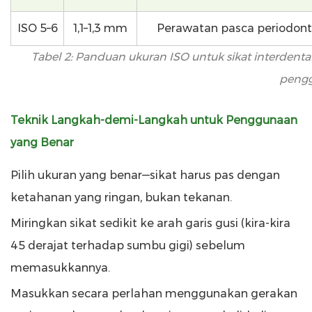
ISO 5–6
1,1–1,3 mm
Perawatan pasca periodont
Tabel 2: Panduan ukuran ISO untuk sikat interdent
peng
Teknik Langkah-demi-Langkah untuk Penggunaan
yang Benar
Pilih ukuran yang benar—sikat harus pas dengan
ketahanan yang ringan, bukan tekanan.
Miringkan sikat sedikit ke arah garis gusi (kira-kira
45 derajat terhadap sumbu gigi) sebelum
memasukkannya.
Masukkan secara perlahan menggunakan gerakan