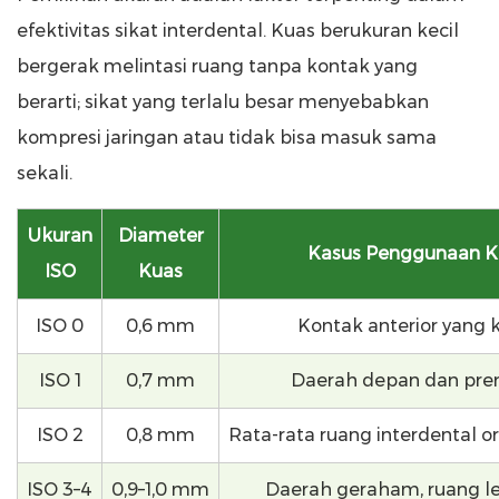
efektivitas sikat interdental. Kuas berukuran kecil
bergerak melintasi ruang tanpa kontak yang
berarti; sikat yang terlalu besar menyebabkan
kompresi jaringan atau tidak bisa masuk sama
sekali.
Ukuran
Diameter
Kasus Penggunaan K
ISO
Kuas
ISO 0
0,6 mm
Kontak anterior yang 
ISO 1
0,7 mm
Daerah depan dan pre
ISO 2
0,8 mm
Rata-rata ruang interdental 
ISO 3–4
0,9–1,0 mm
Daerah geraham, ruang le