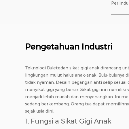
Perlindu
elastis
berdiam
tekanan
lebih se
nilon; 
Pengetahuan Industri
Teknologi Buletedan
sikat gigi anak dirancang u
lingkungan mulut halus anak-anak. Bulu-bulunya 
tidak nyaman. Desain pegangan anti selip ses
menyikat gigi yang benar. Sikat gigi ini memili
menjadi lebih mudah dan menyenangkan. Ini memb
sedang berkembang. Orang tua dapat memilihny
sejak usia dini.
1. Fungsi a
Sikat Gigi Anak