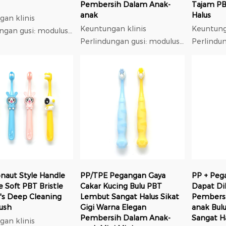
Pembersih Dalam Anak-
Tajam P
anak
Halus
an klinis
Keuntungan klinis
Keuntung
ngan gusi: modulus
Perlindungan gusi: modulus
Perlindu
 rendah monofilamen
elastis rendah monofilamen
elastis 
eter 0,18 mm,
berdiameter 0,18 mm,
berdiame
 pada gusi 37%
tekanan pada gusi 37%
tekanan 
dikit dibandingkan
lebih sedikit dibandingkan
lebih sed
Ad...
nilon; Ad...
nilon; Ad.
naut Style Handle
PP/TPE Pegangan Gaya
PP + Peg
ne Soft PBT Bristle
Cakar Kucing Bulu PBT
Dapat Dil
's Deep Cleaning
Lembut Sangat Halus Sikat
Pembers
ush
Gigi Warna Elegan
anak Bul
Pembersih Dalam Anak-
Sangat H
an klinis