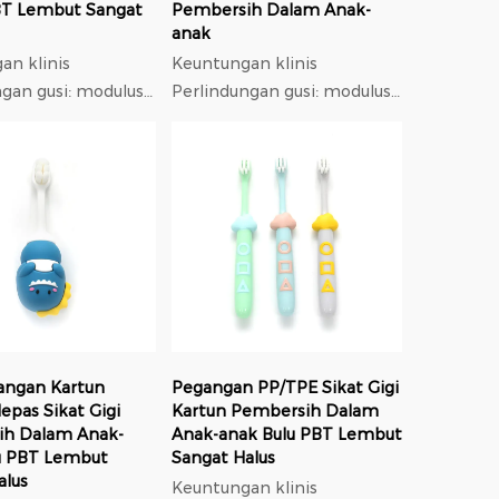
BT Lembut Sangat
Pembersih Dalam Anak-
anak
an klinis
Keuntungan klinis
ngan gusi: modulus
Perlindungan gusi: modulus
rendah monofilamen
elastis rendah monofilamen
ter 0,18 mm,
berdiameter 0,18 mm,
pada gusi 37%
tekanan pada gusi 37%
ikit dibandingkan
lebih sedikit dibandingkan
..
nilon; Ad...
angan Kartun
Pegangan PP/TPE Sikat Gigi
epas Sikat Gigi
Kartun Pembersih Dalam
ih Dalam Anak-
Anak-anak Bulu PBT Lembut
u PBT Lembut
Sangat Halus
alus
Keuntungan klinis