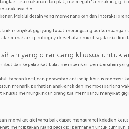
langkan sisa makanan dan plak, mencegah "kerusakan gigi bot
 anak usia dini.
enar: Melalui desain yang menyenangkan dan interaksi ora
nik menyikat gigi yang tepat merangsang perkembangan oto
k memahami pentingnya kesehatan mulut sejak usia dini d
ersihan yang dirancang khusus untuk 
mbut dan kepala sikat bulat memberikan pembersihan yang ef
uk tangan kecil, dan perawatan anti selip khusus memastik
kartun menarik perhatian anak-anak dan memperpanjang wakt
udut khusus memungkinkan orang tua membantu menyikat gigi
an menyikat gigi yang baik dapat mengurangi kejadian kerusa
ng sehat menciptakan ruang bagi gigi permanen untuk tumbu