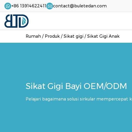
+86 13914622411
contact@buletedan.com
Rumah
/
Produk
/
Sikat gigi
/
Sikat Gigi Anak
Sikat Gigi Bayi OEM/ODM
Pelajari bagaimana solusi sirkular mempercepat ke