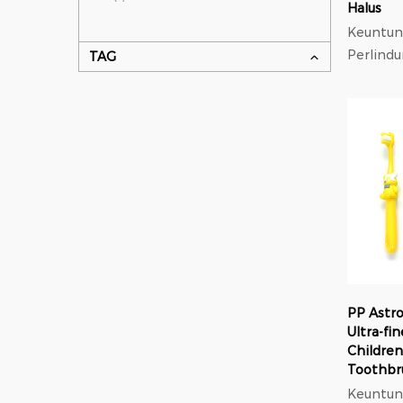
Halus
Keuntung
Perlindu
TAG
elastis
berdiam
tekanan
lebih se
nilon; 
PP Astro
Ultra-fi
Children
Toothbr
Keuntung