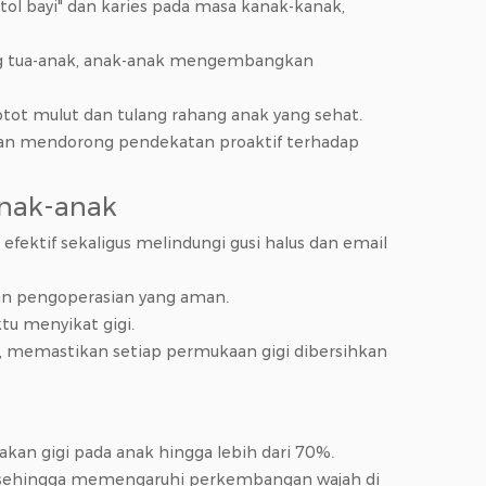
ol bayi" dan karies pada masa kanak-kanak,
ng tua-anak, anak-anak mengembangkan
t mulut dan tulang rahang anak yang sehat.
an mendorong pendekatan proaktif terhadap
anak-anak
ektif sekaligus melindungi gusi halus dan email
an pengoperasian yang aman.
u menyikat gigi.
, memastikan setiap permukaan gigi dibersihkan
kan gigi pada anak hingga lebih dari 70%.
h, sehingga memengaruhi perkembangan wajah di