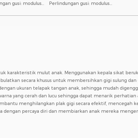
ngan gusi: modulus
Perlindungan gusi: modulus
 rendah monofilamen
elastis rendah monofilamen
eter 0,18 mm,
berdiameter 0,18 mm,
 pada gusi 37%
tekanan pada gusi 37%
dikit dibandingkan
lebih sedikit dibandingkan
Ad...
nilon; Ad...
ntuk karakteristik mulut anak. Menggunakan kepala sikat beru
dibulatkan secara khusus untuk membersihkan gigi sulung da
uai dengan ukuran telapak tangan anak, sehingga mudah di
ki warna yang cerah dan lucu sehingga dapat menarik perhati
antu menghilangkan plak gigi secara efektif, mencegah keru
a dengan percaya diri dan membiarkan anak mereka menge