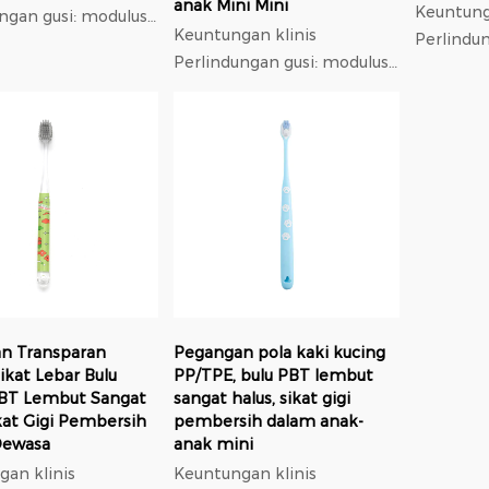
anak Mini Mini
Keuntung
ngan gusi: modulus
Keuntungan klinis
Perlindu
 rendah monofilamen
Perlindungan gusi: modulus
elastis 
eter 0,18 mm,
elastis rendah monofilamen
berdiame
 pada gusi 37%
berdiameter 0,18 mm,
tekanan 
dikit dibandingkan
tekanan pada gusi 37%
lebih sed
Ad...
lebih sedikit dibandingkan
nilon; Ad.
nilon; Ad...
n Transparan
Pegangan pola kaki kucing
ikat Lebar Bulu
PP/TPE, bulu PBT lembut
BT Lembut Sangat
sangat halus, sikat gigi
kat Gigi Pembersih
pembersih dalam anak-
Dewasa
anak mini
an klinis
Keuntungan klinis