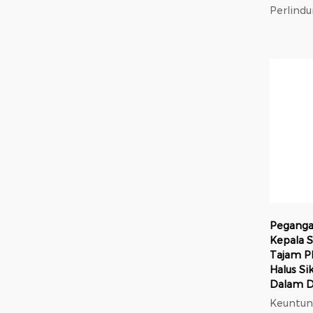
Perlindu
elastis
berdiam
tekanan
lebih se
nilon; 
Peganga
Kepala S
Tajam P
Halus Si
Dalam 
Keuntung