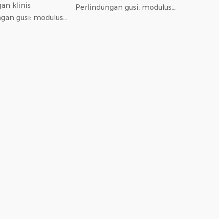
an klinis
Perlindungan gusi: modulus
ngan gusi: modulus
elastis rendah monofilamen
rendah monofilamen
berdiameter 0,18 mm,
ter 0,18 mm,
tekanan pada gusi 37%
pada gusi 37%
lebih sedikit dibandingkan
ikit dibandingkan
nilon; Ad...
..