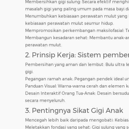
Membersihkan gigi sulung: Secara efektif menghi
masalah gigi yang paling umum pada masa bayi dan
Menumbuhkan kebiasaan perawatan mulut yang b
kebiasaan perawatan mulut seumur hidup.
Mempromosikan perkembangan maksilofasial: Tek
Membangun kesadaran sehat: Membantu anak-ana
perawatan mulut.
2. Prinsip Kerja: Sistem pemb
Pembersihan yang aman dan lembut: Bulu ultra le
gigi.
Pegangan ramah anak: Pegangan pendek ideal unt
Panduan Visual: Warna-warna cerah dan elemen 
Desain Interaktif Orang Tua-Anak: Desain bers
secara menyeluruh.
3. Pentingnya Sikat Gigi Anak
Mencegah lebih baik daripada mengobati: Kebiasa
Meletakkan fondasi yang sehat: Gigi sulung ya