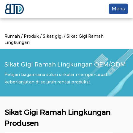
Menu
Rumah
/
Produk
/
Sikat gigi
/
Sikat Gigi Ramah
Lingkungan
Sikat Gigi Ramah Lingkungan OEM/ODM
Pelajari bagaimana solusi sirkular mempercepat
keberlanjutan di seluruh rantai produksi.
Sikat Gigi Ramah Lingkungan
Produsen