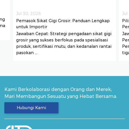
Jul 30, 2026
Jul
ng
Pemasok Sikat Gigi Grosir: Panduan Lengkap
Pil
ima
untuk Importir
Pem
Jawaban Cepat: Strategi pengadaan sikat gigi
Jaw
grosir yang sukses berfokus pada spesialisasi
Pem
produk, sertifikasi mutu, dan kedanalan rantai
Pen
pasokan ...
tig
Kami Berkolaborasi dengan Orang dan Merek;
Mari Membangun Sesuatu yang Hebat Bersama.
Hubungi Kami