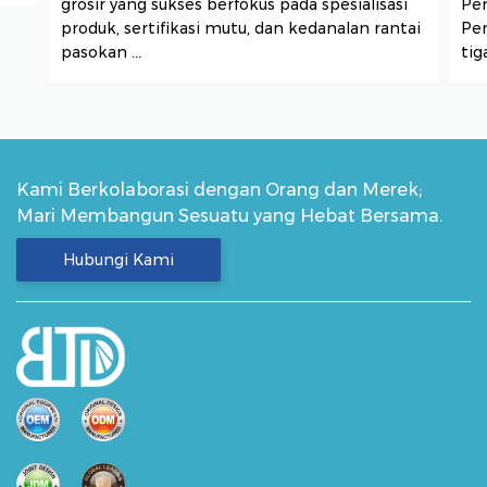
grosir yang sukses berfokus pada spesialisasi
Pem
produk, sertifikasi mutu, dan kedanalan rantai
Pen
pasokan ...
tig
Kami Berkolaborasi dengan Orang dan Merek;
Mari Membangun Sesuatu yang Hebat Bersama.
Hubungi Kami